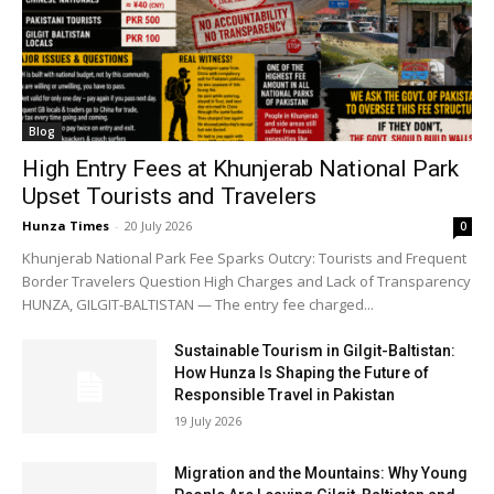
Blog
High Entry Fees at Khunjerab National Park
Upset Tourists and Travelers
Hunza Times
-
20 July 2026
0
Khunjerab National Park Fee Sparks Outcry: Tourists and Frequent
Border Travelers Question High Charges and Lack of Transparency
HUNZA, GILGIT-BALTISTAN — The entry fee charged...
Sustainable Tourism in Gilgit-Baltistan:
How Hunza Is Shaping the Future of
Responsible Travel in Pakistan
19 July 2026
Migration and the Mountains: Why Young