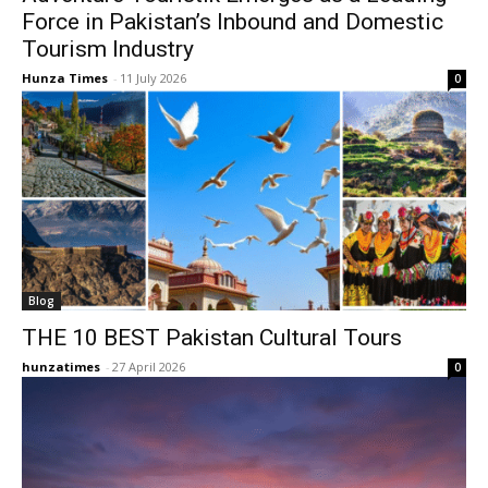
Force in Pakistan’s Inbound and Domestic
Tourism Industry
Hunza Times
-
11 July 2026
0
Blog
THE 10 BEST Pakistan Cultural Tours
hunzatimes
-
27 April 2026
0