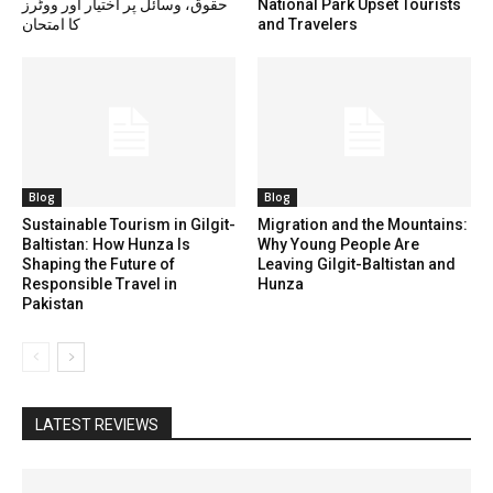
حقوق، وسائل پر اختیار اور ووٹرز
National Park Upset Tourists
کا امتحان
and Travelers
Blog
Blog
Sustainable Tourism in Gilgit-
Migration and the Mountains:
Baltistan: How Hunza Is
Why Young People Are
Shaping the Future of
Leaving Gilgit-Baltistan and
Responsible Travel in
Hunza
Pakistan
LATEST REVIEWS