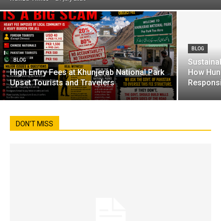
BLOG
BLOG
Sustainab
High Entry Fees at Khunjerab National Park
How Hunz
Upset Tourists and Travelers
Responsi
DON'T MISS