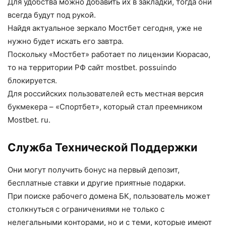
Для удобства можно добавить их в закладки, тогда они
всегда будут под рукой.
Найдя актуальное зеркало Мостбет сегодня, уже не
нужно будет искать его завтра.
Поскольку «Мостбет» работает по лицензии Кюрасао,
то на территории РФ сайт mostbet. possuindo
блокируется.
Для российских пользователей есть местная версия
букмекера – «Спортбет», который стал преемником
Mostbet. ru.
Служба Технической Поддержки
Они могут получить бонус на первый депозит,
бесплатные ставки и другие приятные подарки.
При поиске рабочего домена БК, пользователь может
столкнуться с ограничениями не только с
нелегальными конторами, но и с теми, которые имеют