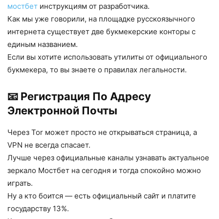
мостбет
инструкциям от разработчика.
Как мы уже говорили, на площадке русскоязычного
интернета существует две букмекерские конторы с
единым названием.
Если вы хотите использовать утилиты от официального
букмекера, то вы знаете о правилах легальности.
📧 Регистрация По Адресу
Электронной Почты
Через Тоr может просто не открываться страница, а
VPN не всегда спасает.
Лучше через официальные каналы узнавать актуальное
зеркало Мостбет на сегодня и тогда спокойно можно
играть.
Ну а кто боится — есть официальный сайт и платите
государству 13%.