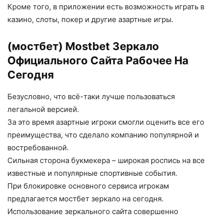
Кроме того, в приложении есть возможность играть в
казино, слоты, покер и другие азартные игры.
(мостбет) Mostbet Зеркало
Официального Сайта Рабочее На
Сегодня
Безусловно, что всё-таки лучше пользоваться
легальной версией.
За это время азартные игроки смогли оценить все его
преимущества, что сделало компанию популярной и
востребованной.
Сильная сторона букмекера – широкая роспись на все
известные и популярные спортивные события.
При блокировке основного сервиса игрокам
предлагается мостбет зеркало на сегодня.
Использование зеркального сайта совершенно