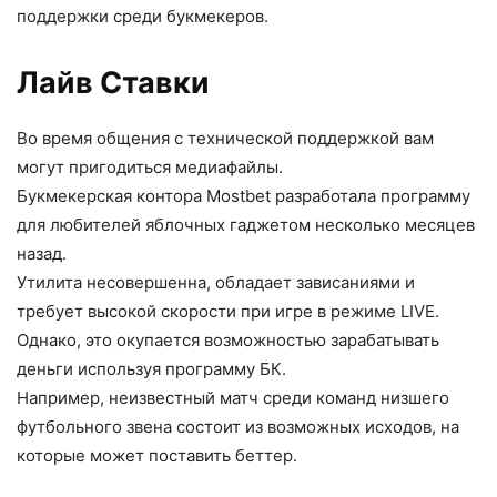
поддержки среди букмекеров.
Лайв Ставки
Во время общения с технической поддержкой вам
могут пригодиться медиафайлы.
Букмекерская контора Mostbet разработала программу
для любителей яблочных гаджетом несколько месяцев
назад.
Утилита несовершенна, обладает зависаниями и
требует высокой скорости при игре в режиме LIVE.
Однако, это окупается возможностью зарабатывать
деньги используя программу БК.
Например, неизвестный матч среди команд низшего
футбольного звена состоит из возможных исходов, на
которые может поставить беттер.