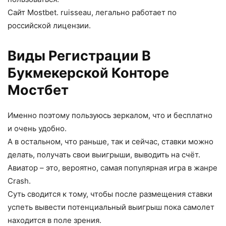
Сайт Mostbet. ruisseau, легально работает по
российской лицензии.
Виды Регистрации В
Букмекерской Конторе
Мостбет
Именно поэтому пользуюсь зеркалом, что и бесплатно
и очень удобно.
А в остальном, что раньше, так и сейчас, ставки можно
делать, получать свои выигрыши, выводить на счёт.
Авиатор – это, вероятно, самая популярная игра в жанре
Crash.
Суть сводится к тому, чтобы после размещения ставки
успеть вывести потенциальный выигрыш пока самолет
находится в поле зрения.