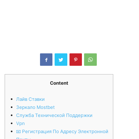
Content
Лайв Ставки
Зеркало Mostbet
Служба Технической Поддержки
Vpn
📧 Регистрация По Адресу Электронной