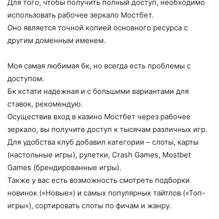
Для того, чтобы получить полный доступ, необходимо
использовать рабочее зеркало Мостбет.
Оно является точной копией основного ресурса с
другим доменным именем.
Моя самая любимая бк, но всегда есть проблемы с
доступом.
Бк кстати надежная и с большими вариантами для
ставок, рекомендую.
Осуществив вход в казино Мостбет через рабочее
зеркало, вы получите доступ к тысячам различных игр.
Для удобства клуб добавил категории – слоты, карты
(настольные игры), рулетки, Crash Games, Mostbet
Games (брендированные игры).
Также у вас есть возможность смотреть подборки
новинок («Новые») и самых популярных тайтлов («Топ-
игры»), сортировать слоты по фичам и жанру.