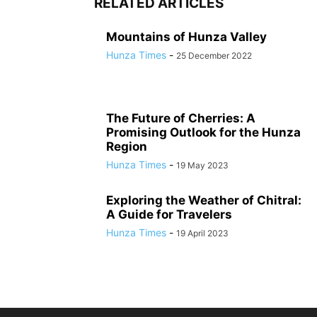
RELATED ARTICLES
Mountains of Hunza Valley
Hunza Times
-
25 December 2022
The Future of Cherries: A
Promising Outlook for the Hunza
Region
Hunza Times
-
19 May 2023
Exploring the Weather of Chitral:
A Guide for Travelers
Hunza Times
-
19 April 2023