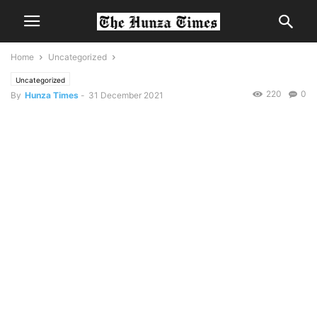
Home
Uncategorized
Uncategorized
220
0
By
Hunza Times
-
31 December 2021