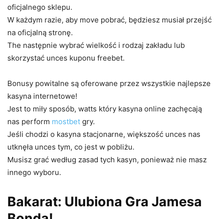
oficjalnego sklepu.
W każdym razie, aby move pobrać, będziesz musiał przejść
na oficjalną stronę.
The następnie wybrać wielkość i rodzaj zakładu lub
skorzystać unces kuponu freebet.
Bonusy powitalne są oferowane przez wszystkie najlepsze
kasyna internetowe!
Jest to miły sposób, watts który kasyna online zachęcają
nas perform
mostbet
gry.
Jeśli chodzi o kasyna stacjonarne, większość unces nas
utknęła unces tym, co jest w pobliżu.
Musisz grać według zasad tych kasyn, ponieważ nie masz
innego wyboru.
Bakarat: Ulubiona Gra Jamesa
Bonda!