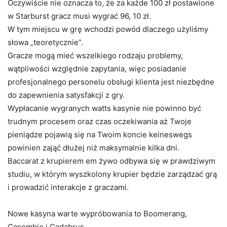
Oczywiście nie oznacza to, że za każde 100 zł postawione
w Starburst gracz musi wygrać 96, 10 zł.
W tym miejscu w grę wchodzi powód dlaczego użyliśmy
słowa „teoretycznie”.
Gracze mogą mieć wszelkiego rodzaju problemy,
wątpliwości względnie zapytania, więc posiadanie
profesjonalnego personelu obsługi klienta jest niezbędne
do zapewnienia satysfakcji z gry.
Wypłacanie wygranych watts kasynie nie powinno być
trudnym procesem oraz czas oczekiwania aż Twoje
pieniądze pojawią się na Twoim koncie keineswegs
powinien zająć dłużej niż maksymalnie kilka dni.
Baccarat z krupierem em żywo odbywa się w prawdziwym
studiu, w którym wyszkolony krupier będzie zarządzać grą
i prowadzić interakcje z graczami.
Nowe kasyna warte wypróbowania to Boomerang,
Casombie i Cadabrus.