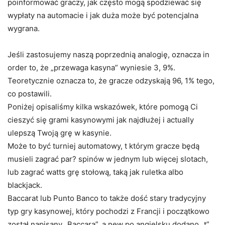
poinformować graczy, jak często mogą spodziewać się
wypłaty na automacie i jak duża może być potencjalna
wygrana.
Jeśli zastosujemy naszą poprzednią analogię, oznacza in
order to, że „przewaga kasyna” wyniesie 3, 9%.
Teoretycznie oznacza to, że gracze odzyskają 96, 1% tego,
co postawili.
Poniżej opisaliśmy kilka wskazówek, które pomogą Ci
cieszyć się grami kasynowymi jak najdłużej i actually
ulepszą Twoją grę w kasynie.
Może to być turniej automatowy, t którym gracze będą
musieli zagrać par? spinów w jednym lub więcej slotach,
lub zagrać watts grę stołową, taką jak ruletka albo
blackjack.
Baccarat lub Punto Banco to także dość stary tradycyjny
typ gry kasynowej, który pochodzi z Francji i początkowo
został napisany „Baccara”, a new po angielsku dodano „t”