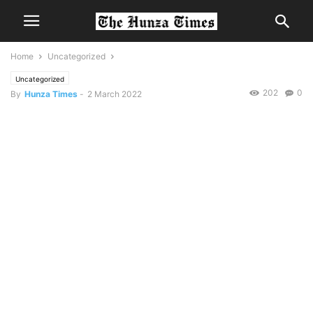
Home
Uncategorized
Uncategorized
202
0
By
Hunza Times
-
2 March 2022