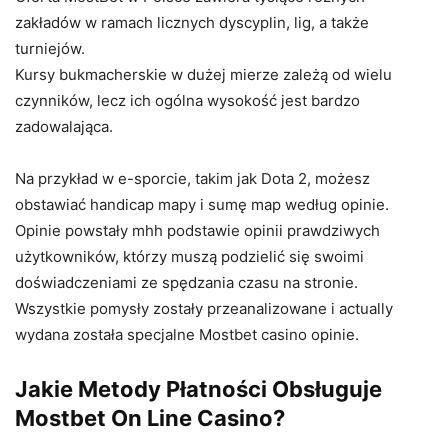
zakładów w ramach licznych dyscyplin, lig, a także
turniejów.
Kursy bukmacherskie w dużej mierze zależą od wielu
czynników, lecz ich ogólna wysokość jest bardzo
zadowalająca.
Na przykład w e-sporcie, takim jak Dota 2, możesz
obstawiać handicap mapy i sumę map według opinie.
Opinie powstały mhh podstawie opinii prawdziwych
użytkowników, którzy muszą podzielić się swoimi
doświadczeniami ze spędzania czasu na stronie.
Wszystkie pomysły zostały przeanalizowane i actually
wydana została specjalne Mostbet casino opinie.
Jakie Metody Płatności Obsługuje
Mostbet On Line Casino?