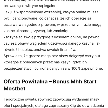
prowadzące witrynę są legalne.
Jak już wspomnieliśmy wcześniej, kasyna online muszą
być licencjonowane, co oznacza, że ich ​​operacje są
uczciwe we zgodne z prawem, w przeciwnym razie mogą
zostać ukarane grzywną, lub zamknięte.
Zaczynając swoją przygodę z kasynem online, na pewno
czujesz obawy względem uczciwości danego kasyna, jak
również bezpieczeństwa swoich finansów.
Sprawia to, że gracze mogą bez obaw dołączyć carry out
któregoś z polecanych przez nas kasyn, gdyż ich
bezpieczeństwo i ochrona danych są w 100% zapewnione.
Oferta Powitalna – Bonus Mhh Start
Mostbet
Tegoroczne święta, również zaowocują wydaniem masy
ofert specjalnych, dlatego zapraszamy Cię do odwiedzenia