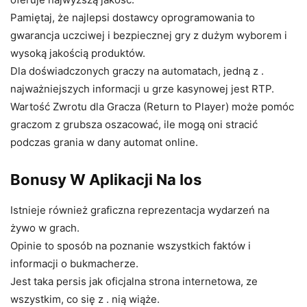
Pamiętaj, że najlepsi dostawcy oprogramowania to
gwarancja uczciwej i bezpiecznej gry z dużym wyborem i
wysoką jakością produktów.
Dla doświadczonych graczy na automatach, jedną z .
najważniejszych informacji u grze kasynowej jest RTP.
Wartość Zwrotu dla Gracza (Return to Player) może pomóc
graczom z grubsza oszacować, ile mogą oni stracić
podczas grania w dany automat online.
Bonusy W Aplikacji Na Ios
Istnieje również graficzna reprezentacja wydarzeń na
żywo w grach.
Opinie to sposób na poznanie wszystkich faktów i
informacji o bukmacherze.
Jest taka persis jak oficjalna strona internetowa, ze
wszystkim, co się z . nią wiąże.