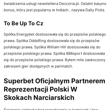
świadczenia usługi newslettera Deccoria.pl. Ostatni kasyno
bonus, który jest popularny w Indiach , nazywa Daily Picks.
To Be Up To Cz
Spółka Energybet dostosowała się do przepisów polskiego
prawa. Spółka OddsRing dostosowała się do przepisów
polskiego prawa. Spółka William Hill dostosowała się do
przepisów polskiego prawa. Spółka 888sport dostosowała
się do przepisów polskiego prawa. Byłem mile zaskoczony
zakresem gier dostępnych w parimatch.
Superbet Oficjalnym Partnerem
Reprezentacji Polski W
Skokach Narciarskich
Ściąganie simlocka bez przepłacania w komisach i bez