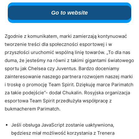
Go to website
Zgodnie z komunikatem, marki zamierzają kontynuować
tworzenie treści dla społeczności esportowej i w
przyszłości uruchomić wspólną linię towarów. „To dla nas
duma, że ​​jesteśmy na równi z takimi gigantami światowego
sportu jak Chelsea czy Juventus. Bardzo doceniamy
zainteresowanie naszego partnera rozwojem naszej marki
i troskę o promocję Team Spirit. Dziękuję marce Parimatch
za takie podejście”- dodał Chukalin. Rosyjska organizacja
esportowa Team Spirit przedłużyła współpracę z
bukmacherem Parimatch.
Jeśli obsługa JavaScript zostanie uaktywniona,
będziesz miał możliwość korzystania z Trenera