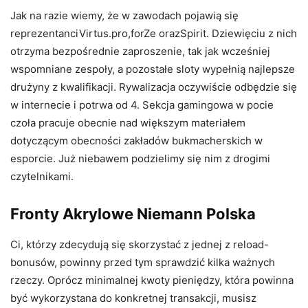
Jak na razie wiemy, że w zawodach pojawią się
reprezentanciVirtus.pro,forZe orazSpirit. Dziewięciu z nich
otrzyma bezpośrednie zaproszenie, tak jak wcześniej
wspomniane zespoły, a pozostałe sloty wypełnią najlepsze
drużyny z kwalifikacji. Rywalizacja oczywiście odbędzie się
w internecie i potrwa od 4. Sekcja gamingowa w pocie
czoła pracuje obecnie nad większym materiałem
dotyczącym obecności zakładów bukmacherskich w
esporcie. Już niebawem podzielimy się nim z drogimi
czytelnikami.
Fronty Akrylowe Niemann Polska
Ci, którzy zdecydują się skorzystać z jednej z reload-
bonusów, powinny przed tym sprawdzić kilka ważnych
rzeczy. Oprócz minimalnej kwoty pieniędzy, która powinna
być wykorzystana do konkretnej transakcji, musisz