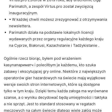
Parimatch, a zespół Virtus.pro został zwycięzcą
inauguracyjnym.
• W każdej chwili możesz zrezygnować z otrzymywania
newslettera.
Parimatch działa na podstawie lokalnych licencji
wydawanych przez organy regulacyjne każdego kraju
na Cyprze, Białorusi, Kazachstanie i Tadżykistanie .
Ogólnie rzecz biorąc, byłem pod wrażeniem
kasynaпариматч i poleciłbym je każdemu, kto szuka
zabawy i ekscytującej gry online. Niektóre z największych
operatorów gier hazardowych na świecie mają wyjątkowe
wersje swoich stron internetowych, które są dostępne
tylko w tym kraju. Dzięki temu każda załoga ma wyrównane
szanse, a o wyniku decydować będą umiejętności i taktyka
a nie sprzęt. Jest to standard stosowany w regatach
meczowych na całym świecie dlatego wiele załóg może