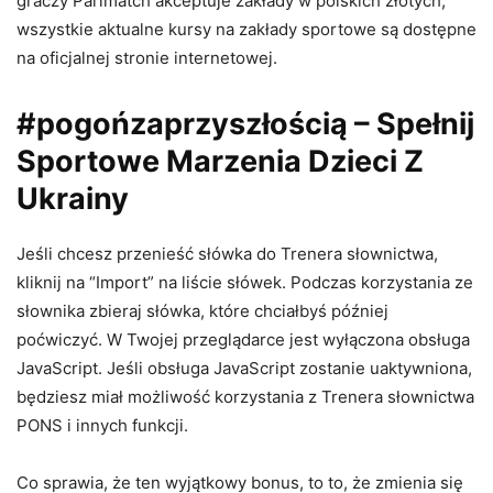
graczy Parimatch akceptuje zakłady w polskich złotych,
wszystkie aktualne kursy na zakłady sportowe są dostępne
na oficjalnej stronie internetowej.
#pogońzaprzyszłością – Spełnij
Sportowe Marzenia Dzieci Z
Ukrainy
Jeśli chcesz przenieść słówka do Trenera słownictwa,
kliknij na “Import” na liście słówek. Podczas korzystania ze
słownika zbieraj słówka, które chciałbyś później
poćwiczyć. W Twojej przeglądarce jest wyłączona obsługa
JavaScript. Jeśli obsługa JavaScript zostanie uaktywniona,
będziesz miał możliwość korzystania z Trenera słownictwa
PONS i innych funkcji.
Co sprawia, że ten wyjątkowy bonus, to to, że zmienia się