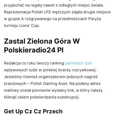
przyjechać na regaty nawet z odległych miejsc świata.
Reprezentacja Polski U15 mężczyzn zajęła drugie miejsce
w grupie A rozgrywanego na przedmieściach Paryża
turnieju Lions’ Cup.
Zastal Zielona Góra W
Polskieradio24 Pl
Redakcja co roku tworzy ranking
parimatch com
wpływowych ludzi w polskiej branży rozrywkowej.
Jesteśmy również organizatorem jedynych nagród
branżowych – Polish Gaming Aces. Na podany adres
mailowy został ponownie wysłany link, w który należy
kliknąć celem potwierdzenia subskrypcji.
Get Up Cz Cz Przech