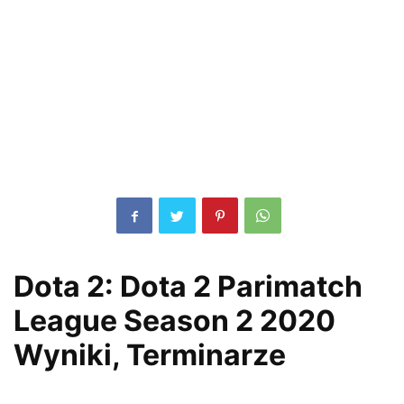
Dota 2: Dota 2 Parimatch
League Season 2 2020
Wyniki, Terminarze